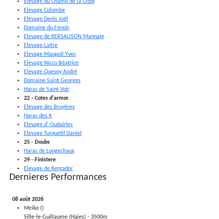
Elevage du Champ de la Croix
Elevage Colombe
15/05
N.
AUTRE MER x TUNIS
Elevage Denis Joël
Elevage Juhen Cypres Michèle (58)
Domaine du Fenoir
Elevage de KERSAUSON MannaIg
14/05
N.
Elevage Laitre
VIOLETA SONG x PRETTY TIGER
Elevage ALLEN - VAGNE Michèle, Bruno et Damien (03)
Elevage Maupoil Yves
Elevage Nicco Béatrice
13/05
N.
Elevage Quesny André
UNEKAINA x MONDIALISTE
Domaine Saint Georges
Haras de Longechaux (25)
Haras de Saint Voir
13/05
N.
22 - Cotes d'armor
DESIDERIA x DAVID DU BERLAIS
Elevage des Bruyères
Haras des K
12/05
N.
Elevage d' Oudairies
ANZILLA D'AIRY x MONDIALISTE
Elevage Ace (67)
Elevage Turquetil Daniel
25 - Doubs
12/05
N.
Haras de Longechaux
FEDOROVA KERGADOR x KNIGHT TO BEHOLD
29 - Finistere
Elevage de Kergador (29)
Elevage de Kergador
12/05
N.
Dernieres Performances
42 - Loire
CANDALINE x GOLIATH DU BERLAIS
Elevage du Forez
Ecurie SAPI
11/05
N.
08 août 2026
44 - Loire atlantique
BOHEME x TUNIS
Meika
()
Elevage D'Armaille Hervé (58)
Haras de Couëly
Sille-le-Guillaume (Haies) - 3500m