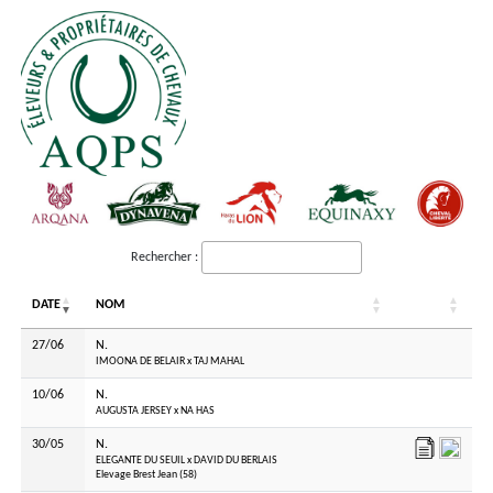
Rechercher :
DATE
NOM
DATE
NOM
27/06
N.
IMOONA DE BELAIR x TAJ MAHAL
10/06
N.
AUGUSTA JERSEY x NA HAS
30/05
N.
ELEGANTE DU SEUIL x DAVID DU BERLAIS
Elevage Brest Jean (58)