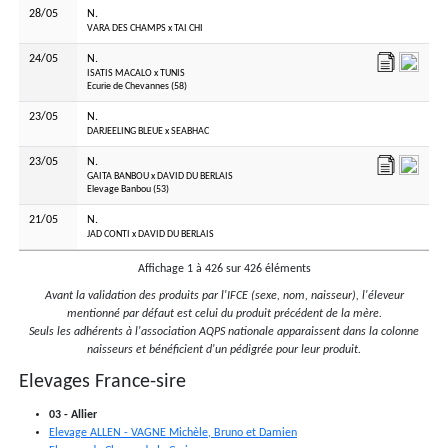
28/05
N.
VARA DES CHAMPS x TAI CHI
24/05
N.
ISATIS MACALO x TUNIS
Ecurie de Chevannes (58)
23/05
N.
DARJEELING BLEUE x SEABHAC
23/05
N.
GAITA BANBOU x DAVID DU BERLAIS
Elevage Banbou (53)
21/05
N.
JAD CONTI x DAVID DU BERLAIS
20/05
N.
Affichage 1 à 426 sur 426 éléments
CACHACA MACALO x KARAKTAR
Ecurie de Chevannes (58)
Avant la validation des produits par l'IFCE (sexe, nom, naisseur), l'éleveur
mentionné par défaut est celui du produit précédent de la mère.
18/05
N.
Seuls les adhérents à l'association AQPS nationale apparaissent dans la colonne
AMAZONE MOME x NON RIEN DE RIEN
naisseurs et bénéficient d'un pédigrée pour leur produit.
16/05
N.
Elevages France-sire
BLUE BERYL x MASKED MARVEL
15/05
N.
03 - Allier
FRANCHISEE x KARAKTAR
Elevage ALLEN - VAGNE Michèle, Bruno et Damien
Elevage de Chamoges (71)