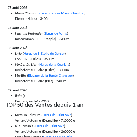
Elevage Hayères
11/05
N.
Domaine des Pins - Jereczek Rainer
07 août 2026
DECIDEE ALLEN x CHOEUR DU NORD
Haras du Saz
Elevage ALLEN - VAGNE Michèle, Bruno et Damien (03)
Musik Please
(
Elevage Gabeur Marie-Christine
)
49 - Maine et loire
Dieppe (Haies) - 3400m
10/05
N.
Haras de la Bédellerie
HERRIA BANBOU x NIRVANA DU BERLAIS
04 août 2026
Elevage de Charreau
Elevage Banbou (53)
Hashtag Pretender
(
Haras de Vains
)
Elevage Denuault
Roscommon - IRE (Steeple) - 3340m
10/05
N.
Ecurie Fleury Renaud
ULTRA VIOLETTE x COKORIKO
Elevage du Goumareix
Elevage D'Armaille Hervé (58)
03 août 2026
Elevage du Granit
Livio
(
Haras de l' Etoile du Berger
)
Ecurie La Grugerie
09/05
N.
Cork - IRE (Haies) - 3600m
VIRFOLETTE x TELECASTER
Ecurie des Mottes
My Bel Du Lion
(
Haras de la Courlais
)
Elevage Lefeuvre - Rossignol (72)
Elevage Peccot Jean-Michel
Rochefort-sur-Loire (Haies) - 3500m
Elevage Poulinieres.com
09/05
N.
Morjito (
Elevage de la Haute Chaussée
)
Elevage Robert David
ACADEMIE x TAI CHI
Rochefort-sur-Loire (Plat) - 2400m
Haras de la Rousselière
09/05
N.
50 - Manche
02 août 2026
FIRST ONE ALLEN x WONDERFUL MOON
Haras du Brem
Ilote
()
Elevage ALLEN - VAGNE Michèle, Bruno et Damien (03)
Coutainville Elevage
Dinan (Steeple) - 4250m
TOP 50 des Ventes depuis 1 an
Elevage du Mesnil
09/05
N.
Magalen ()
GLACE ITALIENNE x PARADISO
Haras des Mesnils
Dinan (Plat) - 2700m
Mets Ta Ceinture (
Haras de Saint Voir
)
Haras des Rouges
Noga Star ()
08/05
N.
Vente d'Automne (Deauville) - 710000 €
Elevage de Sarti
Le Lion d'Angers (Plat) - 2400m
GREEN DRAGONESS x LEON DU BERLAIS
Kilt Ecossais (
Haras de Saint Voir
)
53 - Mayenne
Haras de Couëly (44)
Lili De Bersy
()
Vente d'Automne (Deauville) - 260000 €
Elevage Banbou
Questembert (Steeple) - 4200m